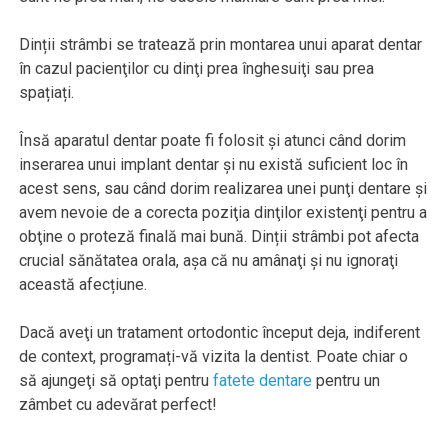
Dinții strâmbi se tratează prin montarea unui aparat dentar
în cazul pacienţilor cu dinţi prea înghesuiţi sau prea
spațiați.
Însă aparatul dentar poate fi folosit şi atunci când dorim
inserarea unui implant dentar şi nu există suficient loc în
acest sens, sau când dorim realizarea unei punţi dentare şi
avem nevoie de a corecta poziţia dinţilor existenţi pentru a
obţine o proteză finală mai bună. Dinții strâmbi pot afecta
crucial sănătatea orala, așa că nu amânaţi și nu ignoraţi
această afecțiune.
Dacă aveţi un tratament ortodontic început deja, indiferent
de context, programați-vă vizita la dentist. Poate chiar o
să ajungeţi să optaţi pentru
fatete dentare
pentru un
zâmbet cu adevărat perfect!