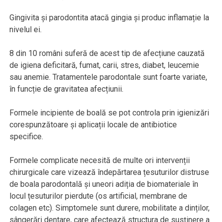
Gingivita și parodontita atacă gingia și produc inflamație la
nivelul ei.
8 din 10 români suferă de acest tip de afecțiune cauzată
de igiena deficitară, fumat, carii, stres, diabet, leucemie
sau anemie. Tratamentele parodontale sunt foarte variate,
în funcție de gravitatea afecțiunii.
Formele incipiente de boală se pot controla prin igienizări
corespunzătoare și aplicații locale de antibiotice
specifice.
Formele complicate necesită de multe ori intervenții
chirurgicale care vizează îndepărtarea țesuturilor distruse
de boala parodontală și uneori adiția de biomateriale în
locul țesuturilor pierdute (os artificial, membrane de
colagen etc). Simptomele sunt durere, mobilitate a dinților,
sângerări dentare, care afectează structura de susţinere a