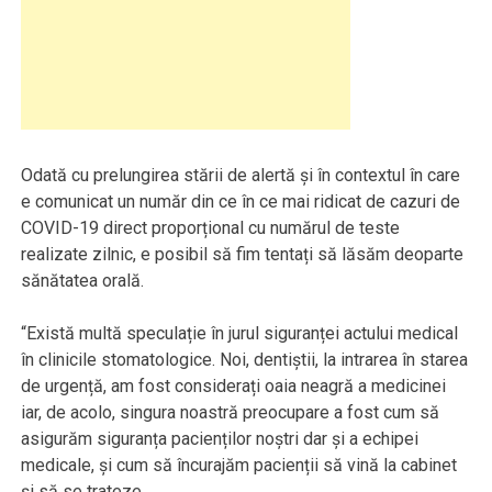
Odată cu prelungirea stării de alertă și în contextul în care
e comunicat un număr din ce în ce mai ridicat de cazuri de
COVID-19 direct proporțional cu numărul de teste
realizate zilnic, e posibil să fim tentați să lăsăm deoparte
sănătatea orală.
“Există multă speculație în jurul siguranței actului medical
în clinicile stomatologice. Noi, dentiștii, la intrarea în starea
de urgență, am fost considerați oaia neagră a medicinei
iar, de acolo, singura noastră preocupare a fost cum să
asigurăm siguranța pacienților noștri dar și a echipei
medicale, și cum să încurajăm pacienții să vină la cabinet
și să se trateze.