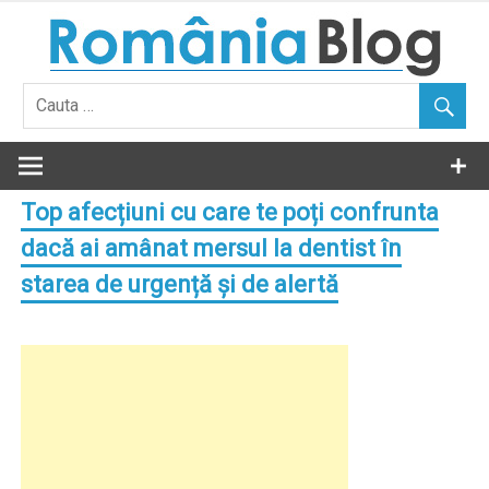
Skip
to
content
Top afecțiuni cu care te poți confrunta
dacă ai amânat mersul la dentist în
starea de urgență și de alertă