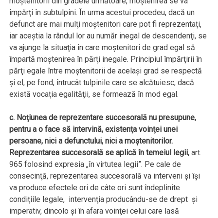
moştenitorii din gradele următoare, moştenirea se va
împărţi în subtulpini. În urma acestui procedeu, dacă un
defunct are mai mulţi moştenitori care pot fi reprezentaţi,
iar aceştia la rândul lor au număr inegal de descendenţi, se
va ajunge la situaţia în care moştenitori de grad egal să
împartă moştenirea în părţi inegale. Principiul împărţirii în
părţi egale între moştenitorii de acelaşi grad se respectă
şi el, pe fond, întrucât tulpinile care se alcătuiesc, dacă
există vocaţia egalităţii, se formează în mod egal.
c. Noţiunea de reprezentare succesorală nu presupune,
pentru a o face să intervină, existenţa voinţei unei
persoane, nici a defunctului, nici a moştenitorilor.
Reprezentarea succesorală se aplică în temeiul legii,
art.
965 folosind expresia „în virtutea legii”. Pe cale de
consecinţă, reprezentarea succesorală va interveni şi îşi
va produce efectele ori de câte ori sunt îndeplinite
condiţiile legale, intervenţia producându-se de drept şi
imperativ, dincolo şi în afara voinţei celui care lasă