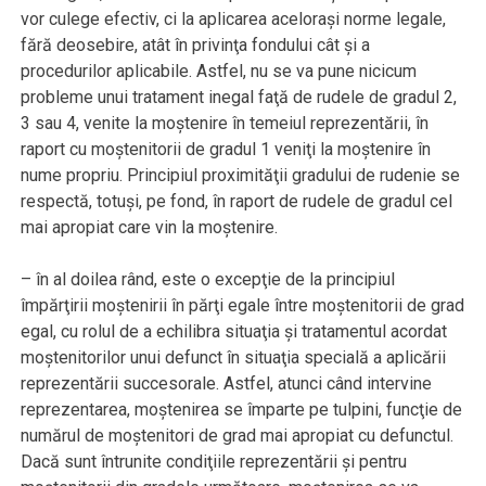
vor culege efectiv, ci la aplicarea aceloraşi norme legale,
fără deosebire, atât în privinţa fondului cât şi a
procedurilor aplicabile. Astfel, nu se va pune nicicum
probleme unui tratament inegal faţă de rudele de gradul 2,
3 sau 4, venite la moştenire în temeiul reprezentării, în
raport cu moştenitorii de gradul 1 veniţi la moştenire în
nume propriu. Principiul proximităţii gradului de rudenie se
respectă, totuşi, pe fond, în raport de rudele de gradul cel
mai apropiat care vin la moştenire.
– în al doilea rând, este o excepţie de la principiul
împărţirii moştenirii în părţi egale între moştenitorii de grad
egal, cu rolul de a echilibra situaţia şi tratamentul acordat
moştenitorilor unui defunct în situaţia specială a aplicării
reprezentării succesorale. Astfel, atunci când intervine
reprezentarea, moştenirea se împarte pe tulpini, funcţie de
numărul de moştenitori de grad mai apropiat cu defunctul.
Dacă sunt întrunite condiţiile reprezentării şi pentru