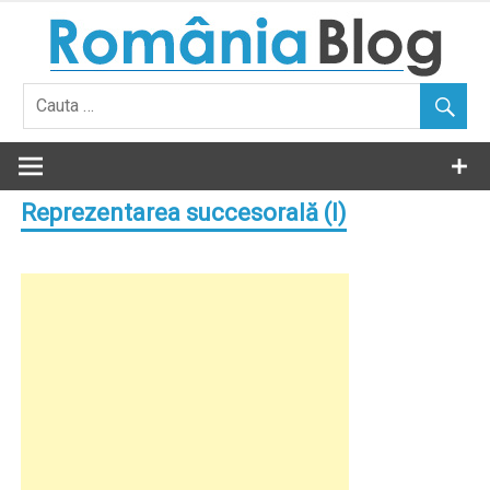
Skip
to
content
Reprezentarea succesorală (I)