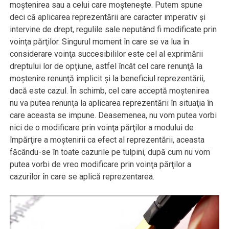
moştenirea sau a celui care moşteneşte. Putem spune
deci că aplicarea reprezentării are caracter imperativ şi
intervine de drept, regulile sale neputând fi modificate prin
voinţa părţilor. Singurul moment în care se va lua în
considerare voinţa succesibililor este cel al exprimării
dreptului lor de opţiune, astfel încât cel care renunţă la
moştenire renunţă implicit şi la beneficiul reprezentării,
dacă este cazul. În schimb, cel care acceptă moştenirea
nu va putea renunţa la aplicarea reprezentării în situaţia în
care aceasta se impune. Deasemenea, nu vom putea vorbi
nici de o modificare prin voinţa părţilor a modului de
împărţire a moştenirii ca efect al reprezentării, aceasta
făcându-se în toate cazurile pe tulpini, după cum nu vom
putea vorbi de vreo modificare prin voinţa părţilor a
cazurilor în care se aplică reprezentarea.