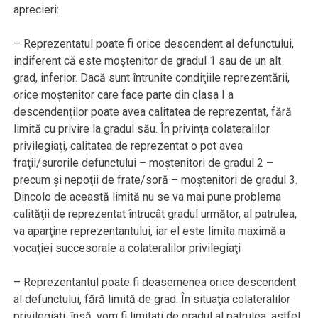
aprecieri:
– Reprezentatul poate fi orice descendent al defunctului,
indiferent că este moştenitor de gradul 1 sau de un alt
grad, inferior. Dacă sunt întrunite condiţiile reprezentării,
orice moştenitor care face parte din clasa I a
descendenţilor poate avea calitatea de reprezentat, fără
limită cu privire la gradul său. În privinţa colateralilor
privilegiaţi, calitatea de reprezentat o pot avea
fraţii/surorile defunctului – moştenitori de gradul 2 –
precum şi nepoţii de frate/soră – moştenitori de gradul 3.
Dincolo de această limită nu se va mai pune problema
calităţii de reprezentat întrucât gradul următor, al patrulea,
va aparţine reprezentantului, iar el este limita maximă a
vocaţiei succesorale a colateralilor privilegiaţi
– Reprezentantul poate fi deasemenea orice descendent
al defunctului, fără limită de grad. În situaţia colateralilor
privilegiaţi, însă, vom fi limitaţi de gradul al patrulea, astfel