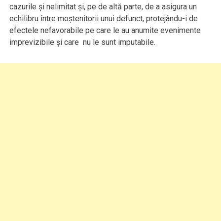
cazurile şi nelimitat şi, pe de altă parte, de a asigura un
echilibru între moştenitorii unui defunct, protejându-i de
efectele nefavorabile pe care le au anumite evenimente
imprevizibile şi care nu le sunt imputabile.