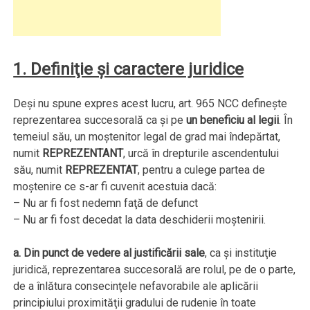
1. Definiţie şi caractere juridice
Deşi nu spune expres acest lucru, art. 965 NCC defineşte
reprezentarea succesorală ca şi pe
un beneficiu al legii
. În
temeiul său, un moştenitor legal de grad mai îndepărtat,
numit
REPREZENTANT
, urcă în drepturile ascendentului
său, numit
REPREZENTAT
, pentru a culege partea de
moştenire ce s-ar fi cuvenit acestuia dacă:
– Nu ar fi fost nedemn faţă de defunct
– Nu ar fi fost decedat la data deschiderii moştenirii.
a. Din punct de vedere al justificării sale
, ca şi instituţie
juridică, reprezentarea succesorală are rolul, pe de o parte,
de a înlătura consecinţele nefavorabile ale aplicării
principiului proximităţii gradului de rudenie în toate