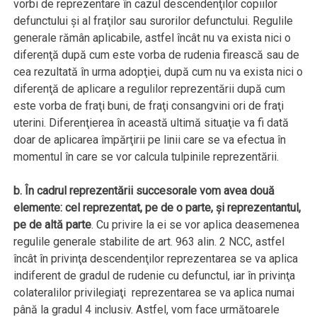
vorbi de reprezentare în cazul descendenţilor copiilor
defunctului şi al fraţilor sau surorilor defunctului. Regulile
generale rămân aplicabile, astfel încât nu va exista nici o
diferenţă după cum este vorba de rudenia firească sau de
cea rezultată în urma adopţiei, după cum nu va exista nici o
diferenţă de aplicare a regulilor reprezentării după cum
este vorba de fraţi buni, de fraţi consangvini ori de fraţi
uterini. Diferenţierea în această ultimă situaţie va fi dată
doar de aplicarea împărţirii pe linii care se va efectua în
momentul în care se vor calcula tulpinile reprezentării.
b. În cadrul reprezentării succesorale vom avea două
elemente: cel reprezentat, pe de o parte, şi reprezentantul,
pe de altă parte
. Cu privire la ei se vor aplica deasemenea
regulile generale stabilite de art. 963 alin. 2 NCC, astfel
încât în privinţa descendenţilor reprezentarea se va aplica
indiferent de gradul de rudenie cu defunctul, iar în privinţa
colateralilor privilegiaţi reprezentarea se va aplica numai
până la gradul 4 inclusiv. Astfel, vom face următoarele