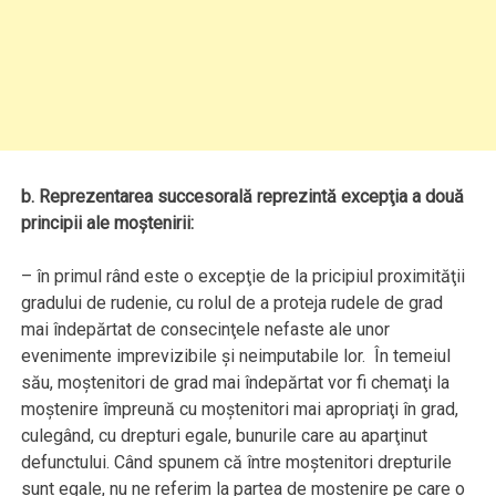
b. Reprezentarea succesorală reprezintă excepţia a două
principii ale moştenirii:
– în primul rând este o excepţie de la pricipiul proximităţii
gradului de rudenie, cu rolul de a proteja rudele de grad
mai îndepărtat de consecinţele nefaste ale unor
evenimente imprevizibile şi neimputabile lor. În temeiul
său, moştenitori de grad mai îndepărtat vor fi chemaţi la
moştenire împreună cu moştenitori mai apropriaţi în grad,
culegând, cu drepturi egale, bunurile care au aparţinut
defunctului. Când spunem că între moştenitori drepturile
sunt egale, nu ne referim la partea de moştenire pe care o