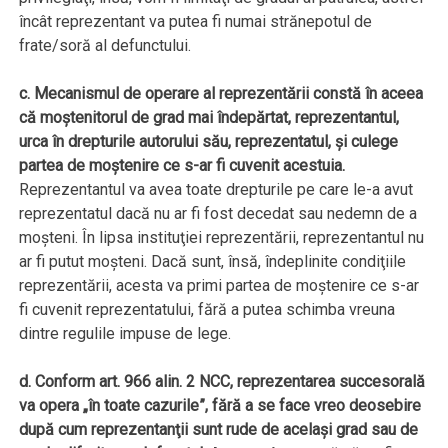
încât reprezentant va putea fi numai strănepotul de
frate/soră al defunctului.
c. Mecanismul de operare al reprezentării constă în aceea
că moştenitorul de grad mai îndepărtat, reprezentantul,
urca în drepturile autorului său, reprezentatul, şi culege
partea de moştenire ce s-ar fi cuvenit acestuia.
Reprezentantul va avea toate drepturile pe care le-a avut
reprezentatul dacă nu ar fi fost decedat sau nedemn de a
moşteni. În lipsa instituţiei reprezentării, reprezentantul nu
ar fi putut moşteni. Dacă sunt, însă, îndeplinite condiţiile
reprezentării, acesta va primi partea de moştenire ce s-ar
fi cuvenit reprezentatului, fără a putea schimba vreuna
dintre regulile impuse de lege.
d. Conform art. 966 alin. 2 NCC, reprezentarea succesorală
va opera „în toate cazurile”, fără a se face vreo deosebire
după cum reprezentanţii sunt rude de acelaşi grad sau de