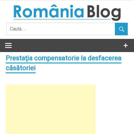
Skip
to
content
Prestaţia compensatorie la desfacerea
căsătoriei