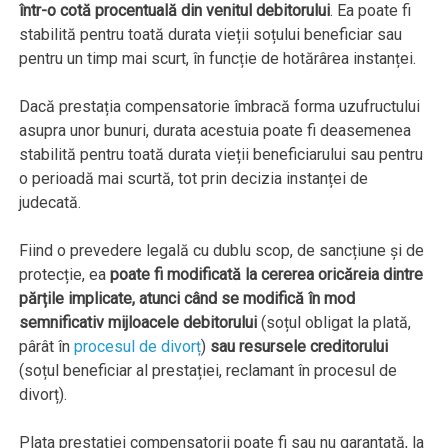
într-o cotă procentuală din venitul debitorului
. Ea poate fi
stabilită pentru toată durata vieții soțului beneficiar sau
pentru un timp mai scurt, în funcție de hotărârea instanței.
Dacă prestația compensatorie îmbracă forma uzufructului
asupra unor bunuri, durata acestuia poate fi deasemenea
stabilită pentru toată durata vieții beneficiarului sau pentru
o perioadă mai scurtă, tot prin decizia instanței de
judecată.
Fiind o prevedere legală cu dublu scop, de sancțiune și de
protecție, ea
poate fi modificată la cererea oricăreia dintre
părțile implicate, atunci când se modifică în mod
semnificativ mijloacele debitorului
(soțul obligat la plată,
pârât în
procesul de divorț
)
sau resursele creditorului
(soțul beneficiar al prestației, reclamant în procesul de
divorț).
Plata prestației compensatorii poate fi sau nu garantată, la