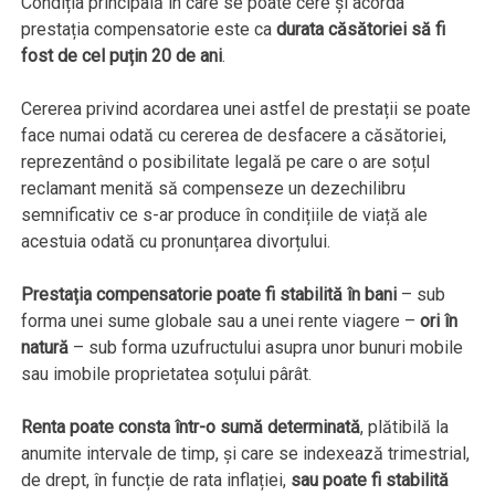
Condiția principală în care se poate cere și acorda
prestația compensatorie este ca
durata căsătoriei să fi
fost de cel puțin 20 de ani
.
Cererea privind acordarea unei astfel de prestații se poate
face numai odată cu cererea de desfacere a căsătoriei,
reprezentând o posibilitate legală pe care o are soțul
reclamant menită să compenseze un dezechilibru
semnificativ ce s-ar produce în condițiile de viață ale
acestuia odată cu pronunțarea divorțului.
Prestația compensatorie poate fi stabilită în bani
– sub
forma unei sume globale sau a unei rente viagere –
ori în
natură
– sub forma uzufructului asupra unor bunuri mobile
sau imobile proprietatea soțului pârât.
Renta poate consta într-o sumă determinată
, plătibilă la
anumite intervale de timp, și care se indexează trimestrial,
de drept, în funcție de rata inflației,
sau poate fi stabilită