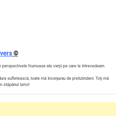
ivers
©
e perspectivele frumoase ale vieţii pe care le întrevedeam.
dura sufletească, toate mă înconjurau de pretutindeni. Toţi mă
m stăpânul lumii!