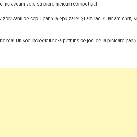
are, nu aveam voie să pierd nicicum competiţia!
ăzdrăvanii de copii, până la epuizare! Şi am râs, şi iar am sărit, ş
cirea! Un şoc incredibil ne-a pătruns de jos, de la picioare până 