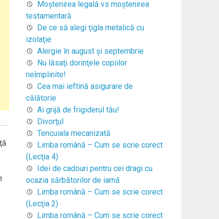
Moştenirea legală vs moştenirea
testamentară
De ce să alegi ţigla metalică cu
izolaţie
Alergie în august şi septembrie
Nu lăsaţi dorinţele copiilor
neîmplinite!
Cea mai ieftină asigurare de
călătorie
Ai grijă de frigiderul tău!
Divorţul
Tencuiala mecanizată
ţă
Limba română – Cum se scrie corect
(Lecţia 4)
Idei de cadouri pentru cei dragi cu
e
ocazia sărbătorilor de iarnă
Limba română – Cum se scrie corect
(Lecţia 2)
Limba română – Cum se scrie corect