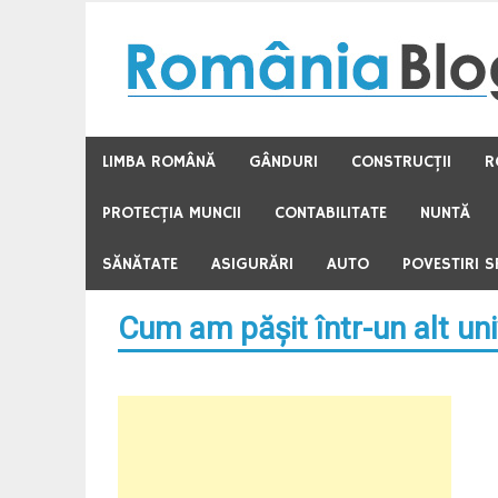
Skip
to
content
LIMBA ROMÂNĂ
GÂNDURI
CONSTRUCŢII
R
PROTECŢIA MUNCII
CONTABILITATE
NUNTĂ
SĂNĂTATE
ASIGURĂRI
AUTO
POVESTIRI S
Cum am păşit într-un alt un