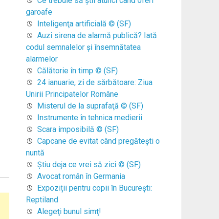
Ce trebuie să ştii atunci când oferi
garoafe
Inteligenţa artificială © (SF)
Auzi sirena de alarmă publică? Iată
codul semnalelor şi însemnătatea
alarmelor
Călătorie în timp © (SF)
24 ianuarie, zi de sărbătoare: Ziua
Unirii Principatelor Române
Misterul de la suprafaţă © (SF)
Instrumente în tehnica medierii
Scara imposibilă © (SF)
Capcane de evitat când pregăteşti o
nuntă
Ştiu deja ce vrei să zici © (SF)
Avocat român în Germania
Expoziții pentru copii în București:
Reptiland
Alegeţi bunul simţ!