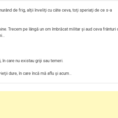
rând de frig, alţii înveliţi cu câte ceva, toţi speriaţi de ce s-a
ine. Trecem pe lângă un om îmbrăcat militar şi aud ceva frânturi 
ni…
 în care nu existau griji sau temeri.
vieţii dure, în care încă mă aflu şi acum…