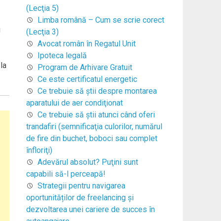
(Lecţia 5)
Limba română – Cum se scrie corect
i
(Lecţia 3)
Avocat român în Regatul Unit
Ipoteca legală
la
Program de Arhivare Gratuit
Ce este certificatul energetic
Ce trebuie să ştii despre montarea
aparatului de aer condiţionat
Ce trebuie să ştii atunci când oferi
trandafiri (semnificaţia culorilor, numărul
de fire din buchet, boboci sau complet
înfloriţi)
Adevărul absolut? Puţini sunt
capabili să-l perceapă!
Strategii pentru navigarea
oportunităților de freelancing și
dezvoltarea unei cariere de succes în