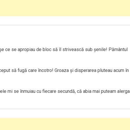
e ce se apropiau de bloc să îl strivească sub şenile! Pământul
eput să fugă care încotro! Groaza şi disperarea pluteau acum în
oarele mi se înmuiau cu fiecare secundă, că abia mai puteam alerga