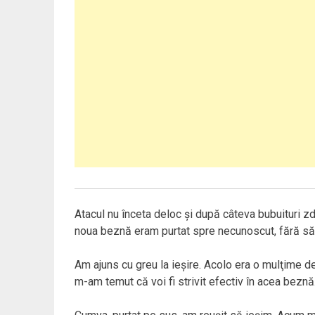
Atacul nu înceta deloc şi după câteva bubuituri z
noua beznă eram purtat spre necunoscut, fără să
Am ajuns cu greu la ieşire. Acolo era o mulţime de
m-am temut că voi fi strivit efectiv în acea bezn