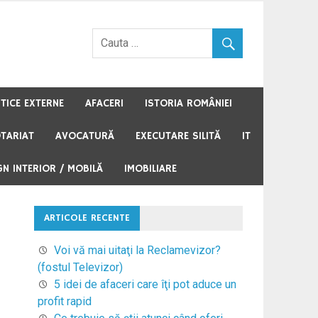
STICE EXTERNE
AFACERI
ISTORIA ROMÂNIEI
TARIAT
AVOCATURĂ
EXECUTARE SILITĂ
IT
GN INTERIOR / MOBILĂ
IMOBILIARE
ARTICOLE RECENTE
Voi vă mai uitaţi la Reclamevizor?
(fostul Televizor)
5 idei de afaceri care îţi pot aduce un
profit rapid