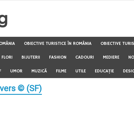
OMÂNIA
OBIECTIVE TURISTICE ÎN ROMÂNIA
OBIECTIVE TURI
FLORI
BIJUTERII
FASHION
CADOURI
MEDIERE
NO
F
UMOR
MUZICĂ
FILME
UTILE
EDUCAŢIE
DESI
ivers © (SF)