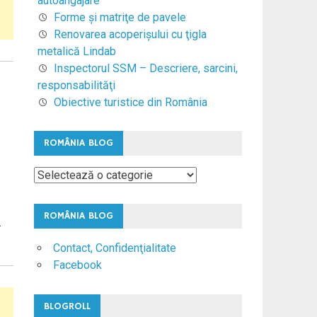
autoangajare
Forme şi matriţe de pavele
Renovarea acoperişului cu ţigla
metalică Lindab
Inspectorul SSM – Descriere, sarcini,
responsabilităţi
Obiective turistice din România
ROMÂNIA BLOG
România
Blog
ROMÂNIA BLOG
.
Contact, Confidenţialitate
Facebook
BLOGROLL