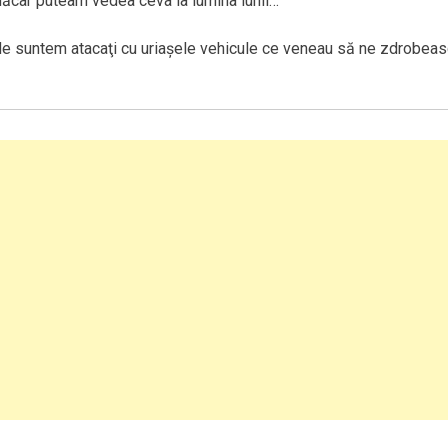
măcar puteam vedea ceva la lumina lunii…
nde suntem atacaţi cu uriaşele vehicule ce veneau să ne zdrobeas