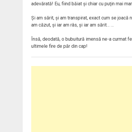
adevărată! Eu, fiind băiat şi chiar cu puţin mai m
Şi am sărit, şi am transpirat, exact cum se joacă n
am căzut, şi iar am râs, şi iar am sărit… …
Însă, deodată, o bubuitură imensă ne-a curmat feri
ultimele fire de păr din cap!