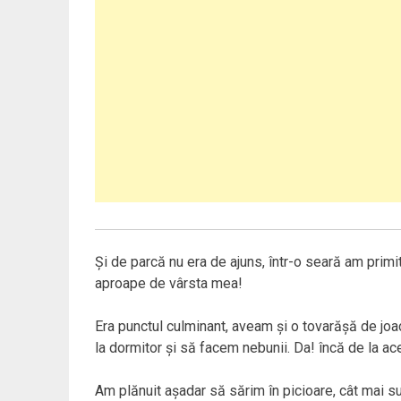
Şi de parcă nu era de ajuns, într-o seară am primit 
aproape de vârsta mea!
Era punctul culminant, aveam şi o tovarăşă de jo
la dormitor şi să facem nebunii. Da! încă de la 
Am plănuit aşadar să sărim în picioare, cât mai su