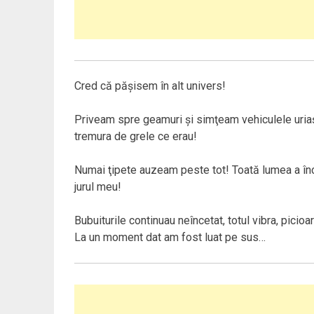
Cred că păşisem în alt univers!
Priveam spre geamuri şi simţeam vehiculele uriaş
tremura de grele ce erau!
Numai ţipete auzeam peste tot! Toată lumea a înc
jurul meu!
Bubuiturile continuau neîncetat, totul vibra, pici
La un moment dat am fost luat pe sus…