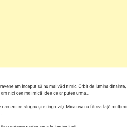
dravene am început să nu mai văd nimic. Orbit de lumina dinainte, 
 am nici cea mai mică idee ce ar putea urma…
 oameni ce strigau şi ei îngroziţi. Mica uşa nu făcea faţă mulţimii
ă…