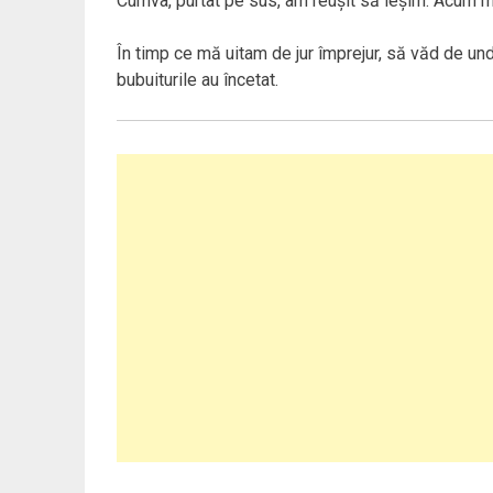
Cumva, purtat pe sus, am reuşit să ieşim. Acum 
În timp ce mă uitam de jur împrejur, să văd de u
bubuiturile au încetat.