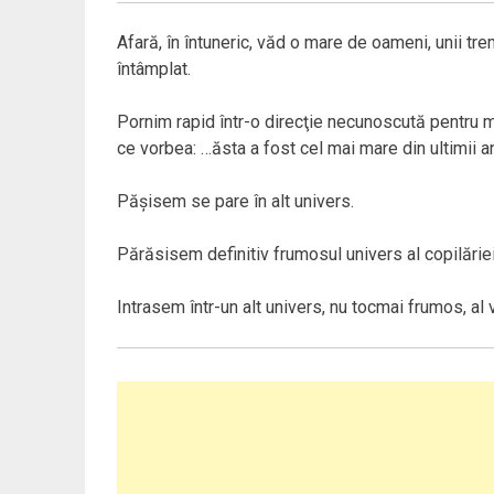
Afară, în întuneric, văd o mare de oameni, unii tremu
întâmplat.
Pornim rapid într-o direcţie necunoscută pentru m
ce vorbea: …ăsta a fost cel mai mare din ultimii a
Păşisem se pare în alt univers.
Părăsisem definitiv frumosul univers al copilăriei,
Intrasem într-un alt univers, nu tocmai frumos, al 