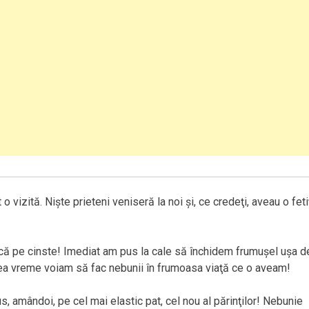
o vizită. Nişte prieteni veniseră la noi şi, ce credeţi, aveau o feti
acă pe cinste! Imediat am pus la cale să închidem frumuşel uşa d
acea vreme voiam să fac nebunii în frumoasa viaţă ce o aveam!
s, amândoi, pe cel mai elastic pat, cel nou al părinţilor! Nebunie