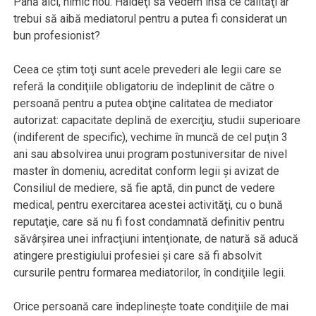
Până aici, nimic nou. Haideţi să vedem însă ce calităţi ar
trebui să aibă mediatorul pentru a putea fi considerat un
bun profesionist?
Ceea ce ştim toţi sunt acele prevederi ale legii care se
referă la condiţiile obligatoriu de îndeplinit de către o
persoană pentru a putea obţine calitatea de mediator
autorizat: capacitate deplină de exerciţiu, studii superioare
(indiferent de specific), vechime în muncă de cel puţin 3
ani sau absolvirea unui program postuniversitar de nivel
master în domeniu, acreditat conform legii şi avizat de
Consiliul de mediere, să fie aptă, din punct de vedere
medical, pentru exercitarea acestei activităţi, cu o bună
reputaţie, care să nu fi fost condamnată definitiv pentru
săvârşirea unei infracţiuni intenţionate, de natură să aducă
atingere prestigiului profesiei şi care să fi absolvit
cursurile pentru formarea mediatorilor, în condiţiile legii.
Orice persoană care îndeplineşte toate condiţiile de mai