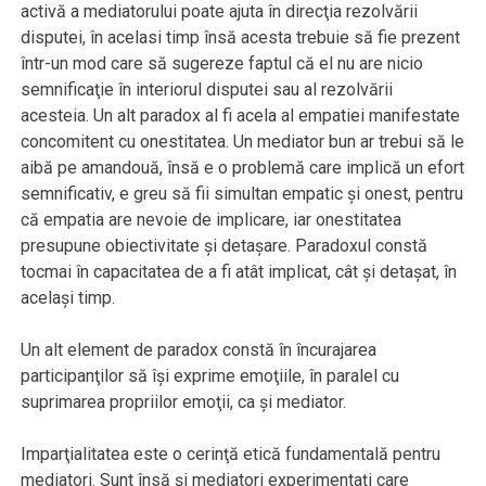
activă a mediatorului poate ajuta în direcţia rezolvării
disputei, în acelasi timp însă acesta trebuie să fie prezent
într-un mod care să sugereze faptul că el nu are nicio
semnificaţie în interiorul disputei sau al rezolvării
acesteia. Un alt paradox al fi acela al empatiei manifestate
concomitent cu onestitatea. Un mediator bun ar trebui să le
aibă pe amandouă, însă e o problemă care implică un efort
semnificativ, e greu să fii simultan empatic şi onest, pentru
că empatia are nevoie de implicare, iar onestitatea
presupune obiectivitate şi detaşare. Paradoxul constă
tocmai în capacitatea de a fi atât implicat, cât şi detaşat, în
acelaşi timp.
Un alt element de paradox constă în încurajarea
participanţilor să îşi exprime emoţiile, în paralel cu
suprimarea propriilor emoţii, ca şi mediator.
Imparţialitatea este o cerinţă etică fundamentală pentru
mediatori. Sunt însă şi mediatori experimentaţi care