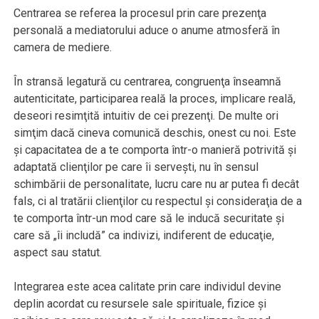
Centrarea se referea la procesul prin care prezenţa
personală a mediatorului aduce o anume atmosferă în
camera de mediere.
În stransă legatură cu centrarea, congruenţa înseamnă
autenticitate, participarea reală la proces, implicare reală,
deseori resimţită intuitiv de cei prezenţi. De multe ori
simţim dacă cineva comunică deschis, onest cu noi. Este
şi capacitatea de a te comporta într-o manieră potrivită şi
adaptată clienţilor pe care îi serveşti, nu în sensul
schimbării de personalitate, lucru care nu ar putea fi decât
fals, ci al tratării clienţilor cu respectul şi consideraţia de a
te comporta într-un mod care să le inducă securitate şi
care să „îi includă” ca indivizi, indiferent de educaţie,
aspect sau statut.
Integrarea este acea calitate prin care individul devine
deplin acordat cu resursele sale spirituale, fizice şi