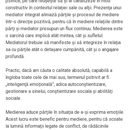
psihice, pe care reuşeşte să şi le canalizeze în mod
constructiv în contextul relaţiei sale cu alţii. Prezenţa unui
mediator integrat aliniază părţile şi procesul de mediere
într-o direcţie pozitivă, pentru că în mediere relaţiile dintre
părţi şi mediator presupun un flux continuu. Medierea este
o sarcină care implică atât mintea, cât şi sufletul.
Mediatorul trebuie să manifeste şi să integreze în relaţia
sa cu părţile atât o detaşare cumpănită, cât şi o angajare
profundă.
Practic, dacă am căuta o calitate absolută, capabilă a
îngloba toate cele de mai sus, termenul potrivit ar fi
„inteligenţă emoţională”, adica autoconştientizare,
gestionare a sinelui, conştientizare sociala şi abilităţi
sociale.
Medierea aduce părţile în situaţia de a-şi exprima emoţiile.
Acest lucru este benefic pentru mediere, pentru că scoate
la lumină informaţii legate de conflict, de rădăcinile