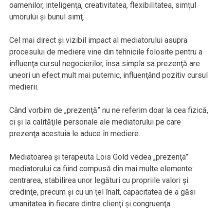
oamenilor, inteligenţa, creativitatea, flexibilitatea, simţul
umorului şi bunul simţ.
Cel mai direct şi vizibil impact al mediatorului asupra
procesului de mediere vine din tehnicile folosite pentru a
influenţa cursul negocierilor, însa simpla sa prezenţă are
uneori un efect mult mai puternic, influenţând pozitiv cursul
medierii.
Când vorbim de „prezenţă” nu ne referim doar la cea fizică,
ci şi la calităţile personale ale mediatorului pe care
prezenţa acestuia le aduce în mediere.
Mediatoarea şi terapeuta Lois Gold vedea „prezenţa”
mediatorului ca fiind compusă din mai multe elemente:
centrarea, stabilirea unor legături cu propriile valori şi
credinţe, precum şi cu un ţel înalt, capacitatea de a găsi
umanitatea în fiecare dintre clienţi şi congruenţa.