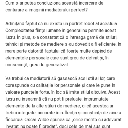
Cum s-ar putea concluziona această încercare de
conturare a imaginii mediatorului perfect?
Admiţând faptul că nu există un portret robot al acestuia.
Complexitatea fiinţei umane în general nu permite acest
lucru. În plus, s-a constatat că o întreagă gamă de stiluri,
tehnici şi metode de mediere s-au dovedit a fi eficiente, în
mare parte datorită faptului că foarte multe depind de
elementele personale care sunt greu de definit şi, în
consecinţă, greu de generalizat.
Va trebui ca mediatorii să gasească acel stil al lor, care
corespunde cu calităţile lor personale şi care le pune în
valoare punctele forte, în loc să imite stilul altcuiva. Acest
lucru nu înseamnă că nu pot fi preluate, împrumutate
elemente de la alte stiluri de mediere, ci că acestea ar
trebui integrate, ancorate în reflecţia şi conştiinţa de sine a
fiecăruia. Oscar Wilde spunea că „orice merită cu adevărat
învaţat, nu poate fi predat”, deci cele de mai sus sunt