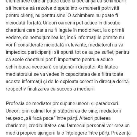
elementele care ar putea duce la declanşarea schimbării,
să încerce să rezolve disputa într-o manieră potrivită
pentru clienţi, nu pentru sine. O schimbare nu poate fi
niciodată forţată. Uneori oamenii pot aduce în discuţie
chestiuni care par a nu fi legate în mod direct, la o primă
vedere, de nemulţumirea lor, însă informaţiile primite nu
vor fi considerate niciodată irelevante, mediatorul nu va
împiedica participanţii să spună tot ce au pe suflet, pentru
că acele chestiuni pot fi importante pentru a aduce
schimbarea necesară soluţionării disputei. Abilitatea
mediatorului se va vedea în capacitatea de a filtra toate
aceste informaţii şi de le exploata corect în direcţia dorită,
respectiv finalizarea cu succes a medierii.
Profesia de mediator presupune uneori şi paradoxuri.
Uneori, prin calmul lor şi stăpânirea de sine, mediatorii
reuşesc „să facă pace” între părţi. Alteori puterea
charismei, credibilitatea sau farmecul personal vor crea un
mediu propice ajungerii la o înţelegere între părţi. Prezenţa