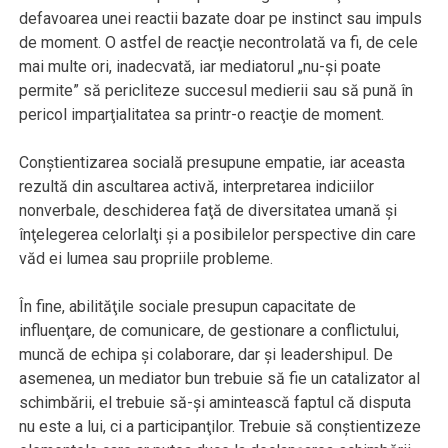
defavoarea unei reactii bazate doar pe instinct sau impuls
de moment. O astfel de reacţie necontrolată va fi, de cele
mai multe ori, inadecvată, iar mediatorul „nu-şi poate
permite” să pericliteze succesul medierii sau să pună în
pericol imparţialitatea sa printr-o reacţie de moment.
Conştientizarea socială presupune empatie, iar aceasta
rezultă din ascultarea activă, interpretarea indiciilor
nonverbale, deschiderea faţă de diversitatea umană şi
înţelegerea celorlalţi şi a posibilelor perspective din care
văd ei lumea sau propriile probleme.
În fine, abilităţile sociale presupun capacitate de
influenţare, de comunicare, de gestionare a conflictului,
muncă de echipa şi colaborare, dar şi leadershipul. De
asemenea, un mediator bun trebuie să fie un catalizator al
schimbării, el trebuie să-şi amintească faptul că disputa
nu este a lui, ci a participanţilor. Trebuie să conştientizeze