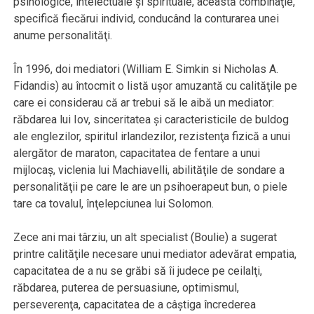
psihologice, intelectuale şi spirituale, această combinaţie,
specifică fiecărui individ, conducând la conturarea unei
anume personalităţi.
În 1996, doi mediatori (William E. Simkin si Nicholas A.
Fidandis) au întocmit o listă uşor amuzantă cu calităţile pe
care ei considerau că ar trebui să le aibă un mediator:
răbdarea lui Iov, sinceritatea şi caracteristicile de buldog
ale englezilor, spiritul irlandezilor, rezistenţa fizică a unui
alergător de maraton, capacitatea de fentare a unui
mijlocaş, viclenia lui Machiavelli, abilităţile de sondare a
personalităţii pe care le are un psihoerapeut bun, o piele
tare ca tovalul, înţelepciunea lui Solomon.
Zece ani mai târziu, un alt specialist (Boulie) a sugerat
printre calităţile necesare unui mediator adevărat empatia,
capacitatea de a nu se grăbi să îi judece pe ceilalţi,
răbdarea, puterea de persuasiune, optimismul,
perseverenţa, capacitatea de a câştiga încrederea