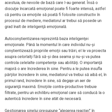
acestuia, de nevoile de bază care l-au generat. Însă o
discuţie încarcată emoţional poate fi foarte intensă, astfel
că pentru ca emoţiile să poată fi folosite constructiv în
procesul de mediere, mediatorul ar trebui să posede un
grad înalt de inteligenţă emoţională.
Autoconştientizarea reprezintă baza inteligenţei
emoţionale. Până la momentul în care individul nu-şi
conştientizează propriile emoţii sau trăiri, el le va proiecta
asupra celorlalţi fără să-şi dea seama şi nu-şi va putea
controla celelalte competenţe sau abilităţi. O importanţă
majoră o are încrederea în sine. Pentru a le putea insufla
părţilor încredere în sine, mediatorul va trebui să aibă el, în
primul rand, încredere în sine, să degaje un aer de
siguranţă maximă. Emoţiile contra-productive trebuie
filtrate, pentru un echilibru emoţional care să conducă la o
autentică încredere în sine atât de necesară.
Gestionarea sinelui presupune “alegerea reacţiei’’ în