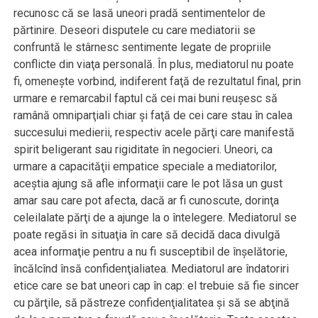
recunosc că se lasă uneori pradă sentimentelor de
părtinire. Deseori disputele cu care mediatorii se
confruntă le stârnesc sentimente legate de propriile
conflicte din viaţa personală. În plus, mediatorul nu poate
fi, omeneşte vorbind, indiferent faţă de rezultatul final, prin
urmare e remarcabil faptul că cei mai buni reuşesc să
ramână omniparţiali chiar şi faţă de cei care stau în calea
succesului medierii, respectiv acele părţi care manifestă
spirit beligerant sau rigiditate în negocieri. Uneori, ca
urmare a capacităţii empatice speciale a mediatorilor,
aceştia ajung să afle informaţii care le pot lăsa un gust
amar sau care pot afecta, dacă ar fi cunoscute, dorinţa
celeilalate părţi de a ajunge la o întelegere. Mediatorul se
poate regăsi în situaţia în care să decidă daca divulgă
acea informaţie pentru a nu fi susceptibil de înşelătorie,
încălcînd însă confidenţialiatea. Mediatorul are îndatoriri
etice care se bat uneori cap în cap: el trebuie să fie sincer
cu părţile, să păstreze confidenţialitatea şi să se abţină