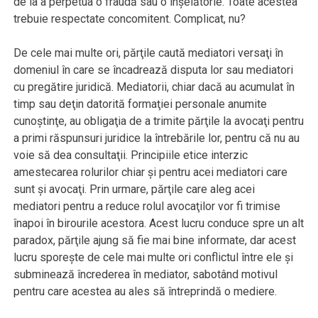
de la a perpetua o fraudă sau o înşelătorie. Toate acestea
trebuie respectate concomitent. Complicat, nu?
De cele mai multe ori, părţile caută mediatori versaţi în
domeniul în care se încadrează disputa lor sau mediatori
cu pregătire juridică. Mediatorii, chiar dacă au acumulat în
timp sau deţin datorită formaţiei personale anumite
cunoştinţe, au obligaţia de a trimite părţile la avocaţi pentru
a primi răspunsuri juridice la întrebările lor, pentru că nu au
voie să dea consultaţii. Principiile etice interzic
amestecarea rolurilor chiar şi pentru acei mediatori care
sunt şi avocaţi. Prin urmare, părţile care aleg acei
mediatori pentru a reduce rolul avocaţilor vor fi trimise
înapoi în birourile acestora. Acest lucru conduce spre un alt
paradox, părţile ajung să fie mai bine informate, dar acest
lucru sporeşte de cele mai multe ori conflictul între ele şi
subminează încrederea în mediator, sabotând motivul
pentru care acestea au ales să întreprindă o mediere.