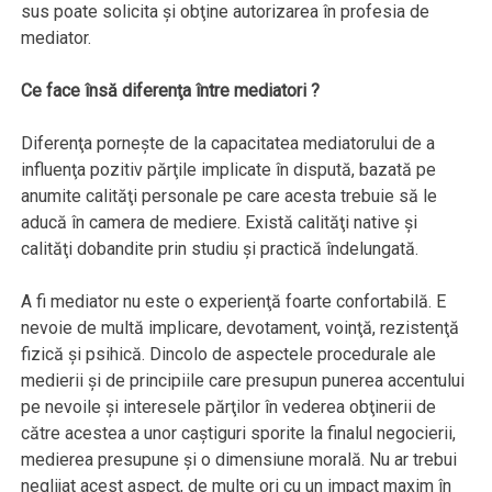
sus poate solicita şi obţine autorizarea în profesia de
mediator.
Ce face însă diferenţa între mediatori ?
Diferenţa porneşte de la capacitatea mediatorului de a
influenţa pozitiv părţile implicate în dispută, bazată pe
anumite calităţi personale pe care acesta trebuie să le
aducă în camera de mediere. Există calităţi native şi
calităţi dobandite prin studiu şi practică îndelungată.
A fi mediator nu este o experienţă foarte confortabilă. E
nevoie de multă implicare, devotament, voinţă, rezistenţă
fizică şi psihică. Dincolo de aspectele procedurale ale
medierii şi de principiile care presupun punerea accentului
pe nevoile şi interesele părţilor în vederea obţinerii de
către acestea a unor caştiguri sporite la finalul negocierii,
medierea presupune şi o dimensiune morală. Nu ar trebui
neglijat acest aspect, de multe ori cu un impact maxim în