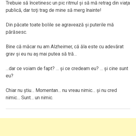
Trebuie să încetinesc un pic ritmul şi să mă retrag din viaţa
publică, dar toţi trag de mine să merg înainte!
Din păcate toate bolile se agravează şi puterile mă
părăsesc.
Bine că măcar nu am Alzheimer, că ăla este cu adevărat
grav şi eu nu aş mai putea să tră…
…dar ce voiam de fapt? … şi ce credeam eu? … şi cine sunt
eu?
Chiar nu ştiu… Momentan… nu vreau nimic… şi nu cred
nimic… Sunt… un nimic.