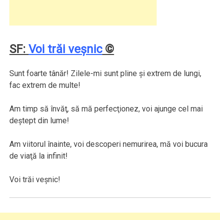
SF:
Voi trăi veşnic
©
Sunt foarte tânăr! Zilele-mi sunt pline şi extrem de lungi,
fac extrem de multe!
Am timp să învăţ, să mă perfecţionez, voi ajunge cel mai
deştept din lume!
Am viitorul înainte, voi descoperi nemurirea, mă voi bucura
de viaţă la infinit!
Voi trăi veşnic!