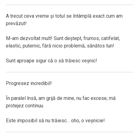
A trecut ceva vreme şi totul se întâmplă exact cum am
prevăzut!
M-am dezvoltat mult! Sunt deştept, frumos, catifelat,
elastic, puternic, fără nicio problemă, sănătos tun!
Sunt aproape sigur că o să trăiesc veşnic!
Progresez incredibil!
În paralel însă, am grijă de mine, nu fac excese, mă
protejez continuu.
Este imposibil să nu trăiesc… oho, o veşnicie!