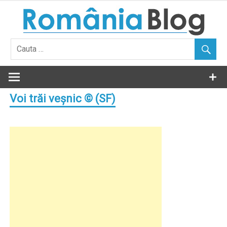
Skip
to
content
Voi trăi veşnic © (SF)