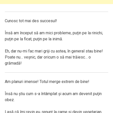
Cunosc tot mai des succesul!
Însă am început să am mici probleme, puţin pe la rinichi,
puţin pe la ficat, puţin pe la inimă.
Eh, dar nu-mi fac mari griji cu astea, în general stau bine!
Poate nu… veşnic, dar oricum o să mai trăiesc… o
grămadă!
Am planuri imense! Totul merge extrem de bine!
Însă nu ştiu cum s-a întâmplat şi acum am devenit puţin
obez.
Lasă că îmi revin eu, renunţ la carne şi devin vegetarian,