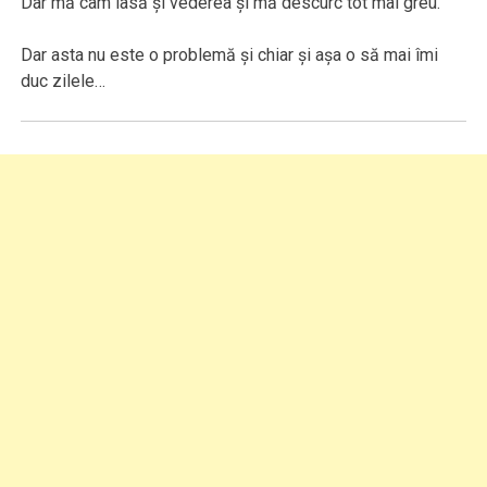
Dar mă cam lasă şi vederea şi mă descurc tot mai greu.
Dar asta nu este o problemă şi chiar şi aşa o să mai îmi
duc zilele…