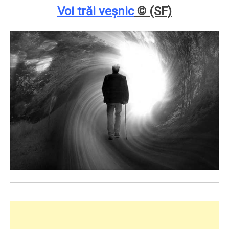
Voi trăi veşnic
© (SF)