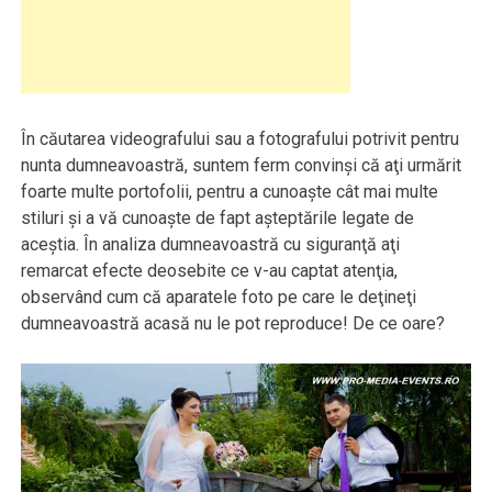
În căutarea videografului sau a fotografului potrivit pentru
nunta dumneavoastră, suntem ferm convinşi că aţi urmărit
foarte multe portofolii, pentru a cunoaşte cât mai multe
stiluri şi a vă cunoaşte de fapt aşteptările legate de
aceştia. În analiza dumneavoastră cu siguranţă aţi
remarcat efecte deosebite ce v-au captat atenţia,
observând cum că aparatele foto pe care le deţineţi
dumneavoastră acasă nu le pot reproduce! De ce oare?