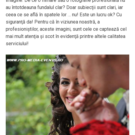
imagine. De ce o filmare sau o fotografie profesională nu
au întotdeauna fundalul clar? Doar subiecţii sunt clari, iar
ceea ce se află în spatele lor … nu! Este un lucru ok? Cu
siguranţă da! Pentru că în viziunea noastră, a
profesioniştilor, aceste imagini, sunt cele ce captează cel
mai mult atenţia şi scot în evidenţă printre altele calitatea
serviciului!