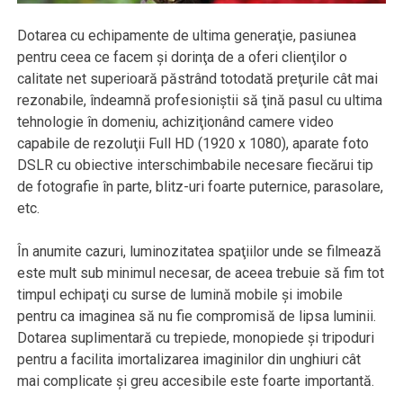
Dotarea cu echipamente de ultima generaţie, pasiunea
pentru ceea ce facem şi dorinţa de a oferi clienţilor o
calitate net superioară păstrând totodată preţurile cât mai
rezonabile, îndeamnă profesioniştii să ţină pasul cu ultima
tehnologie în domeniu, achiziţionând camere video
capabile de rezoluţii Full HD (1920 x 1080), aparate foto
DSLR cu obiective interschimbabile necesare fiecărui tip
de fotografie în parte, blitz-uri foarte puternice, parasolare,
etc.
În anumite cazuri, luminozitatea spaţiilor unde se filmează
este mult sub minimul necesar, de aceea trebuie să fim tot
timpul echipaţi cu surse de lumină mobile şi imobile
pentru ca imaginea să nu fie compromisă de lipsa luminii.
Dotarea suplimentară cu trepiede, monopiede şi tripoduri
pentru a facilita imortalizarea imaginilor din unghiuri cât
mai complicate şi greu accesibile este foarte importantă.