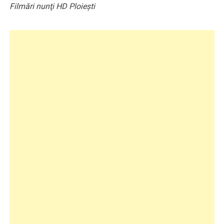
Filmări nunţi HD Ploieşti