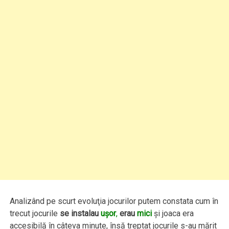
Analizând pe scurt evoluţia jocurilor putem constata cum în
trecut jocurile
se instalau
uşor
,
erau
mici
şi joaca era
accesibilă în câteva minute, însă treptat jocurile s-au mărit