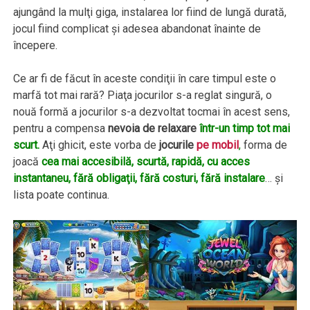
ajungând la mulţi giga, instalarea lor fiind de lungă durată,
jocul fiind complicat şi adesea abandonat înainte de
începere.
Ce ar fi de făcut în aceste condiţii în care timpul este o
marfă tot mai rară? Piaţa jocurilor s-a reglat singură, o
nouă formă a jocurilor s-a dezvoltat tocmai în acest sens,
pentru a compensa
nevoia de relaxare
într-un timp tot mai
scurt.
Aţi ghicit, este vorba de
jocurile
pe mobil
,
forma de
joacă
cea mai accesibilă, scurtă, rapidă, cu acces
instantaneu, fără obligaţii, fără costuri, fără instalare
… şi
lista poate continua.