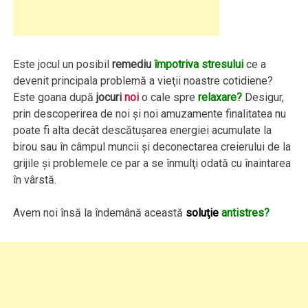
Este jocul un posibil
remediu
împotriva stresului
ce a
devenit principala problemă a vieţii noastre cotidiene?
Este goana după
jocuri
noi
o cale spre
relaxare?
Desigur,
prin descoperirea de noi şi noi amuzamente finalitatea nu
poate fi alta decât descătuşarea energiei acumulate la
birou sau în câmpul muncii şi deconectarea creierului de la
grijile şi problemele ce par a se înmulţi odată cu înaintarea
în vârstă.
Avem noi însă la îndemână această
soluţie
antistres?