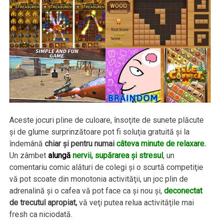
Aceste jocuri pline de culoare, însoţite de sunete plăcute
şi de glume surprinzătoare pot fi soluţia gratuită şi la
îndemână
chiar şi pentru numai
câteva minute de relaxare.
Un zâmbet
alungă
nervii, supărarea şi stresul
, un
comentariu comic alături de colegi şi o scurtă competiţie
vă pot scoate din monotonia activităţii, un joc plin de
adrenalină şi o cafea vă pot face ca şi nou şi,
deconectat
de trecutul apropiat,
vă veţi putea relua activităţile mai
fresh ca niciodată.