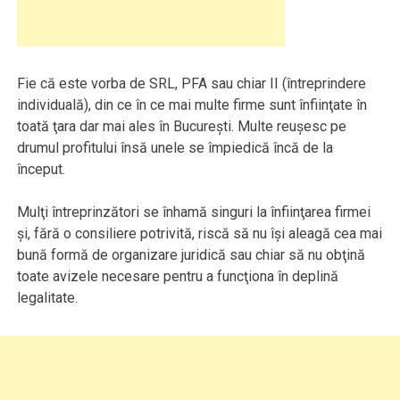
Fie că este vorba de SRL, PFA sau chiar II (întreprindere
individuală), din ce în ce mai multe firme sunt înfiinţate în
toată ţara dar mai ales în Bucureşti. Multe reuşesc pe
drumul profitului însă unele se împiedică încă de la
început.
Mulţi întreprinzători se înhamă singuri la înfiinţarea firmei
şi, fără o consiliere potrivită, riscă să nu îşi aleagă cea mai
bună formă de organizare juridică sau chiar să nu obţină
toate avizele necesare pentru a funcţiona în deplină
legalitate.