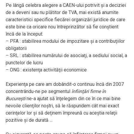
Pe lângă celebra alegere a CAEN-ului potrivit şi a deciziei
de a deveni sau nu plătitor de TVA, mai există anumite
caracteristici specifice fiecărei organizări juridice de care
este bine ca oricare nou întreprinzător să fie conştient
încă de la început:
– PFA : stabilirea modului de impozitare şi a contribuţiilor
obligatorii
– SRL : stabilirea numărului de asociaţi, a sediului social, a
punctelor de lucru
– ONG : existenţa activităţii economice
Experienţa pe care am dobândit-o continuu încă din 2007
concentrându-ne pe segmentul
înfiinţări firme în
Bucureşti
ne-a ajutat să înţelegem din ce în ce mai bine
nevoile clienţilor noştri, să le răspundem cât mai exact
cerinţelor lor şi să deţinem împreună cu aceştia relaţii
pozitive şi de durată …