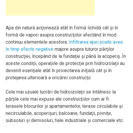
Apa din natură acţionează atât în formă lichidă cât şi în
formă de vapori asupra construcţiilor afectând în mod
continuu elementele acestora.
Infiltrarea apei poate avea
în timp efecte negative
majore asupra tuturor părţilor
construcţiei, începând de la fundaţie şi până la acoperiş. În
aceste condiţii, operaţiile de protecţie prin hidroizolaţii au
devenit esenţiale atât în proiectarea iniţială cât şi în
protejarea ulterioară a oricărei construcţii.
Cele mai uzuale lucrări de hidroizolaţii se întâlnesc la
părţile cele mai expuse ale construcţiilor cum ar fi:
terasele blocurilor şi apartamentelor, terase circulabile şi
necirculabile, acoperişuri, balcoane, fundaţii, pivniţe,
subsoluri şi demisoluri, hale industriale şi comerciale etc.