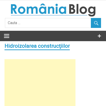
Skip
to
content
Hidroizolarea construcţiilor