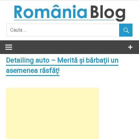
Skip
to
content
Detailing auto – Merită şi bărbaţii un
asemenea răsfăţ!