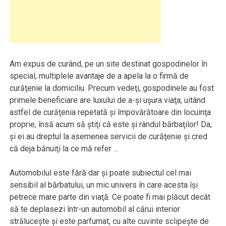
Am expus de curând, pe un site destinat gospodinelor în
special, multiplele avantaje de a apela la o firmă de
curăţenie la domiciliu. Precum vedeţi, gospodinele au fost
primele beneficiare are luxului de a-şi uşura viaţa, uitând
astfel de curăţenia repetată şi împovărătoare din locuinţa
proprie, însă acum să ştiţi că este şi rândul bărbaţilor! Da,
şi ei au dreptul la asemenea servicii de curăţenie şi cred
că deja bănuiţi la ce mă refer …
Automobilul este fără dar şi poate subiectul cel mai
sensibil al bărbatului, un mic univers în care acesta îşi
petrece mare parte din viaţă. Ce poate fi mai plăcut decât
să te deplasezi într-un automobil al cărui interior
străluceşte şi este parfumat, cu alte cuvinte sclipeşte de