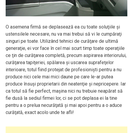
O asemena firmă se deplasează ea cu toate soluţiile şi
ustensilele necesare, nu va mai trebui să vi le cumpăraţi
singuri pe toate. Utilizând tehnici de curăţare de ultimă
generaţie, ei vor face în cel mai scurt timp toate operaţiile
ce ţin de curăţarea completă, precum aspirarea interiorului,
curăţarea tapiţeriei, spălarea şi uscarea suprafeţelor
interioare, totul fiind protejat de profesionişti pentru a nu
produce nici cele mai mici daune pe care le-ar putea
produce însuşi proprietarii din neatenţie şi nepricepere. Iar
ca totul să fie perfect, maşina nici nu trebuie neapărat să
fie dusă la sediul firmei lor, ci se pot deplasa ei la tine
pentru a o prelua necurăţată şi mai apoi pentru a o aduce
curăţată, exact acolo unde te afli!