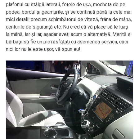
plafonul cu stâlpii laterali, feţele de uşă, mocheta de pe
podea, bordul şi geamurile, şi se continuă până la cele mai
mici detalii precum schimbătorul de viteză, frâna de mână,
centurile de siguranţă etc. Nu cred că vă place să le luaţi
la mână, iar şi iar, aşadar aveţi acum o alternativă. Merită şi
bărbaţii să fie un pic răsfăţaţi cu asemenea servicii, căci
nici lor nu le este uşor, vă spun eu!