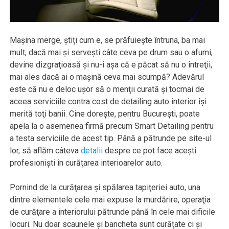
Maşina merge, ştiţi cum e, se prăfuieşte întruna, ba mai
mult, dacă mai şi serveşti câte ceva pe drum sau o afumi,
devine dizgraţioasă şi nu-i aşa că e păcat să nu o întreţii,
mai ales dacă ai o maşină ceva mai scumpă? Adevărul
este că nu e deloc uşor să o menţii curată şi tocmai de
aceea serviciile contra cost de detailing auto interior îşi
merită toţi banii. Cine doreşte, pentru Bucureşti, poate
apela la o asemenea firmă precum Smart Detailing pentru
a testa serviciile de acest tip. Până a pătrunde pe site-ul
lor, să aflăm câteva
detalii
despre ce pot face aceşti
profesionişti în curăţarea interioarelor auto.
Pornind de la curăţarea şi spălarea tapiţeriei auto, una
dintre elementele cele mai expuse la murdărire, operaţia
de curăţare a interiorului pătrunde până în cele mai dificile
locuri. Nu doar scaunele şi bancheta sunt curăţate ci şi