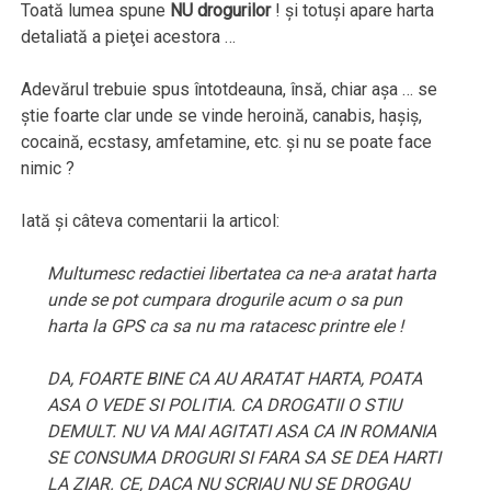
Toată lumea spune
NU drogurilor
! şi totuşi apare harta
detaliată a pieţei acestora …
Adevărul trebuie spus întotdeauna, însă, chiar aşa … se
ştie foarte clar unde se vinde heroină, canabis, haşiş,
cocaină, ecstasy, amfetamine, etc. şi nu se poate face
nimic ?
Iată şi câteva comentarii la articol:
Multumesc redactiei libertatea ca ne-a aratat harta
unde se pot cumpara drogurile acum o sa pun
harta la GPS ca sa nu ma ratacesc printre ele !
DA, FOARTE BINE CA AU ARATAT HARTA, POATA
ASA O VEDE SI POLITIA. CA DROGATII O STIU
DEMULT. NU VA MAI AGITATI ASA CA IN ROMANIA
SE CONSUMA DROGURI SI FARA SA SE DEA HARTI
LA ZIAR. CE, DACA NU SCRIAU NU SE DROGAU