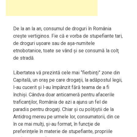
De la an la an, consumul de droguri în România
creşte vertiginos. Fie că e vorba de stupefiante tari,
de droguri uşoare sau de aşa-numitele
etnobotanice, toate se vând şi se consumă la colţ
de stradă.
Libertatea vă prezintă cele mai “fierbinţi” zone din
Capitală, un oraş pe care drogaţii, la adăpostul legii,
l-au cucerit şi l-au împânzit fără teama de a fi
închişi. Cândva doar anticameră pentru afacerile
traficanţilor, România de azi a ajuns un fel de
paradis pentru drogaţi. Chiar şi cu poliţiştii de la
Antidrog mereu pe urmele lor, consumatorii, din ce
în ce mai mulţi, şi-au format, în funcţie de
preferinţele în materie de stupefiante, propriile