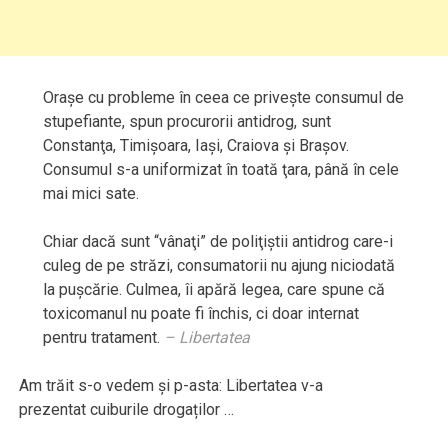
Oraşe cu probleme în ceea ce priveşte consumul de
stupefiante, spun procurorii antidrog, sunt
Constanţa, Timişoara, Iaşi, Craiova şi Braşov.
Consumul s-a uniformizat în toată ţara, până în cele
mai mici sate.
Chiar dacă sunt “vânaţi” de poliţiştii antidrog care-i
culeg de pe străzi, consumatorii nu ajung niciodată
la puşcărie. Culmea, îi apără legea, care spune că
toxicomanul nu poate fi închis, ci doar internat
pentru tratament.
–
Libertatea
Am trăit s-o vedem şi p-asta: Libertatea v-a
prezentat cuiburile drogaților …