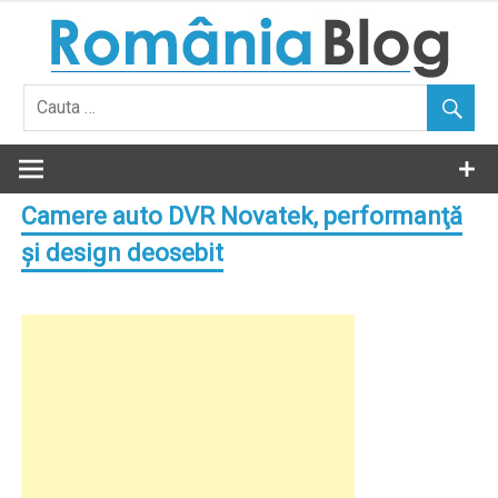
Skip
to
content
Camere auto DVR Novatek, performanţă
şi design deosebit