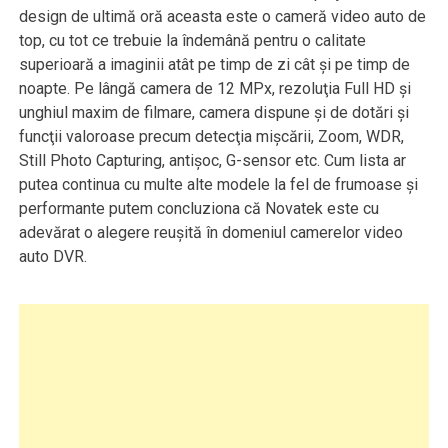
design de ultimă oră aceasta este o cameră video auto de
top, cu tot ce trebuie la îndemână pentru o calitate
superioară a imaginii atât pe timp de zi cât şi pe timp de
noapte. Pe lângă camera de 12 MPx, rezoluţia Full HD şi
unghiul maxim de filmare, camera dispune şi de dotări şi
funcţii valoroase precum detecţia mişcării, Zoom, WDR,
Still Photo Capturing, antişoc, G-sensor etc. Cum lista ar
putea continua cu multe alte modele la fel de frumoase şi
performante putem concluziona că Novatek este cu
adevărat o alegere reuşită în domeniul camerelor video
auto DVR.