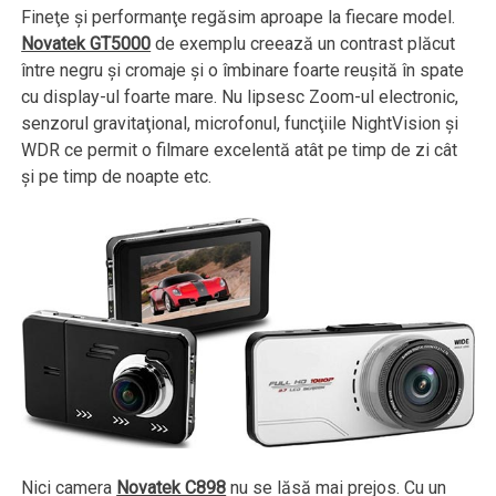
Fineţe şi performanţe regăsim aproape la fiecare model.
Novatek GT5000
de exemplu creează un contrast plăcut
între negru şi cromaje şi o îmbinare foarte reuşită în spate
cu display-ul foarte mare. Nu lipsesc Zoom-ul electronic,
senzorul gravitaţional, microfonul, funcţiile NightVision şi
WDR ce permit o filmare excelentă atât pe timp de zi cât
şi pe timp de noapte etc.
Nici camera
Novatek C898
nu se lăsă mai prejos. Cu un