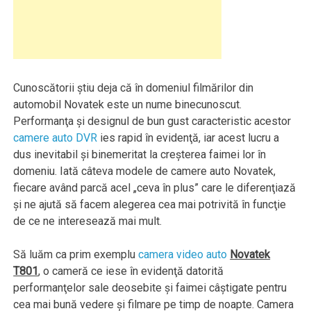
Cunoscătorii ştiu deja că în domeniul filmărilor din
automobil Novatek este un nume binecunoscut.
Performanţa şi designul de bun gust caracteristic acestor
camere auto DVR
ies rapid în evidenţă, iar acest lucru a
dus inevitabil şi binemeritat la creşterea faimei lor în
domeniu. Iată câteva modele de camere auto Novatek,
fiecare având parcă acel „ceva în plus” care le diferenţiază
şi ne ajută să facem alegerea cea mai potrivită în funcţie
de ce ne interesează mai mult.
Să luăm ca prim exemplu
camera video auto
Novatek
T801
, o cameră ce iese în evidenţă datorită
performanţelor sale deosebite şi faimei câştigate pentru
cea mai bună vedere şi filmare pe timp de noapte. Camera