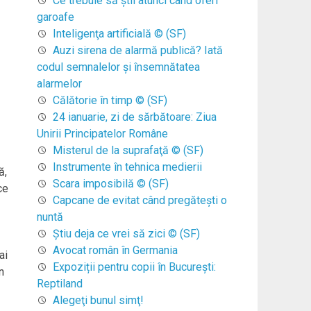
Ce trebuie să ştii atunci când oferi
garoafe
Inteligenţa artificială © (SF)
Auzi sirena de alarmă publică? Iată
codul semnalelor şi însemnătatea
alarmelor
Călătorie în timp © (SF)
24 ianuarie, zi de sărbătoare: Ziua
Unirii Principatelor Române
Misterul de la suprafaţă © (SF)
Instrumente în tehnica medierii
ă,
Scara imposibilă © (SF)
ce
Capcane de evitat când pregăteşti o
nuntă
Ştiu deja ce vrei să zici © (SF)
Avocat român în Germania
ai
Expoziții pentru copii în București:
n
Reptiland
Alegeţi bunul simţ!