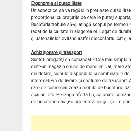
Ergonomie şi durabilitate
Un aspect ce se va regăsi în preţ este durabilita
proporţional cu preţurile pe care le puteţi suporta,
Bucătăria trebuie să-şi atingă scopul pe termen lu
rabat de la calitate în alegerea ei. Legat de dura
şi ustensilelor, evitând astfel disconfortul cât şi ac
Achiziţionare şi transport
Sunteţi pregătiţi să comandaţi? Cea mai simplă 
dintr-un magazin online de mobilier. Daţi mare at
din dotare, culorile disponibile şi combinaţiile de
interesaţi-vă de livrare şi costurile de transpor
care se comercializează mobilă de bucătărie dar şi
scaune, etc. Pe lângă oferta tip, se poate comand
de bucătărie sau ţi-o proiectezi singur şi … o prim