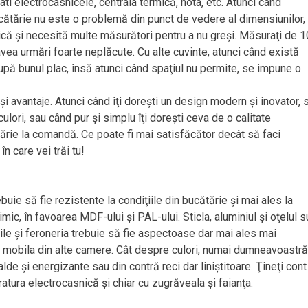
ti electrocasnicele, centrala termică, hota, etc. Atunci când
ătărie nu este o problemă din punct de vedere al dimensiunilor,
lică şi necesită multe măsurători pentru a nu greşi. Măsuraţi de 1
avea urmări foarte neplăcute. Cu alte cuvinte, atunci când există
pă bunul plac, însă atunci când spaţiul nu permite, se impune o
 avantaje. Atunci când îţi doreşti un design modern şi inovator, 
lori, sau când pur şi simplu îţi doreşti ceva de o calitate
tărie la comandă. Ce poate fi mai satisfăcător decât să faci
în care vei trăi tu!
ie să fie rezistente la condiţiile din bucătărie şi mai ales la
mic, în favoarea MDF-ului şi PAL-ului. Sticla, aluminiul şi oţelul s
ile şi feroneria trebuie să fie aspectoase dar mai ales mai
ât mobila din alte camere. Cât despre culori, numai dumneavoastră
de şi energizante sau din contră reci dar liniştitoare. Ţineţi cont
atura electrocasnică şi chiar cu zugrăveala şi faianţa.