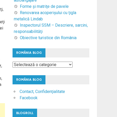
autoangajare
Forme şi matriţe de pavele
i,
Renovarea acoperişului cu ţigla
metalică Lindab
eţi
Inspectorul SSM – Descriere, sarcini,
ei
responsabilităţi
Obiective turistice din România
ROMÂNIA BLOG
e
România
z,
Blog
e,
ROMÂNIA BLOG
a
Contact, Confidenţialitate
Facebook
BLOGROLL