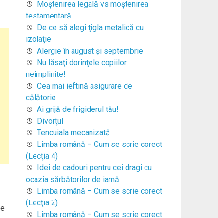
Moştenirea legală vs moştenirea
testamentară
De ce să alegi ţigla metalică cu
izolaţie
Alergie în august şi septembrie
Nu lăsaţi dorinţele copiilor
neîmplinite!
Cea mai ieftină asigurare de
călătorie
Ai grijă de frigiderul tău!
Divorţul
Tencuiala mecanizată
Limba română – Cum se scrie corect
(Lecţia 4)
Idei de cadouri pentru cei dragi cu
ocazia sărbătorilor de iarnă
Limba română – Cum se scrie corect
(Lecţia 2)
se
Limba română – Cum se scrie corect