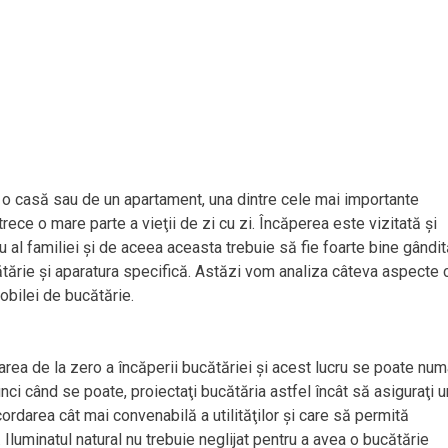
de o casă sau de un apartament, una dintre cele mai importante
rece o mare parte a vieţii de zi cu zi. Încăperea este vizitată şi
u al familiei şi de aceea aceasta trebuie să fie foarte bine gândit
ărie şi aparatura specifică. Astăzi vom analiza câteva aspecte 
obilei de bucătărie.
ea de la zero a încăperii bucătăriei şi acest lucru se poate num
unci când se poate, proiectaţi bucătăria astfel încât să asiguraţi u
ordarea cât mai convenabilă a utilităţilor şi care să permită
. Iluminatul natural nu trebuie neglijat pentru a avea o bucătărie