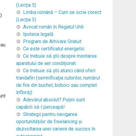
(Lecţia 5)
Limba română – Cum se scrie corect
0
(Lecţia 3)
Avocat român în Regatul Unit
Ipoteca legală
Program de Arhivare Gratuit
sau
Ce este certificatul energetic
Ce trebuie să ştii despre montarea
aparatului de aer condiţionat
Ce trebuie să ştii atunci când oferi
trandafiri (semnificaţia culorilor, numărul
de fire din buchet, boboci sau complet
înfloriţi)
unt
Adevărul absolut? Puţini sunt
capabili să-l perceapă!
Strategii pentru navigarea
oportunităților de freelancing și
dezvoltarea unei cariere de succes în