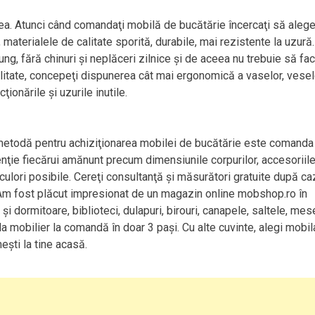
tea. Atunci când comandaţi mobilă de bucătărie încercaţi să alegeţ
 materialele de calitate sporită, durabile, mai rezistente la uzură.
ng, fără chinuri şi neplăceri zilnice şi de aceea nu trebuie să fac
bilitate, concepeţi dispunerea cât mai ergonomică a vaselor, vesel
ţionările şi uzurile inutile.
metodă pentru achiziţionarea mobilei de bucătărie este comanda
enţie fiecărui amănunt precum dimensiunile corpurilor, accesoriil
 culori posibile. Cereţi consultanţă şi măsurători gratuite după ca
t. Am fost plăcut impresionat de un magazin online mobshop.ro în
 dormitoare, biblioteci, dulapuri, birouri, canapele, saltele, mes
a mobilier la comandă în doar 3 paşi. Cu alte cuvinte, alegi mobil
eşti la tine acasă.