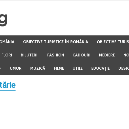
OMÂNIA
OBIECTIVE TURISTICE ÎN ROMÂNIA
OBIECTIVE TURI
FLORI
BIJUTERII
FASHION
CADOURI
MEDIERE
NO
F
UMOR
MUZICĂ
FILME
UTILE
EDUCAŢIE
DESI
tărie