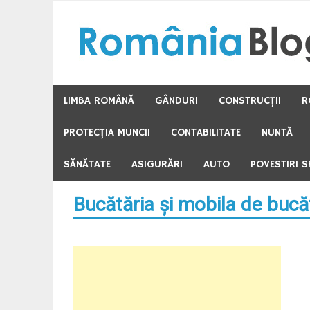
Skip
to
content
LIMBA ROMÂNĂ
GÂNDURI
CONSTRUCŢII
R
PROTECŢIA MUNCII
CONTABILITATE
NUNTĂ
SĂNĂTATE
ASIGURĂRI
AUTO
POVESTIRI S
Bucătăria şi mobila de bucă