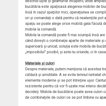
deschid uşile şi geamurile încăperii, unde amplasa
bucătăria este spaţioasă alegerea mobilei de buc
însă în cazul spaţiilor mici, operaţiunea se comp
ori şi comandaţi o dată pentru că neatenţiile pot 
spaţiu se poate alege orice mobilă gata făcută du
mobila la comandă.
Mobila la comandă poate fi mai scumpă însă are şi
când doreşti o combinaţie aparte de materiale şi cu
superioară şi unicat, soluţia este mobila de bucă
„imposibilul” posibil, şi asta nu oriunde, ci în casa 
Materiale şi culori
Despre materiale, putem menţiona că acestea trebu
căldură şi umiditate. A se evita lemnul netratat chi
elemente moderne şi se pot întreţine uşor. Cantur
rezistente pentru că vor fi uzate mai intens dec
decideţi. Mobila de bucătărie poate avea culori cal
de combinaţiile de culori ce se pot îmbina cu apar