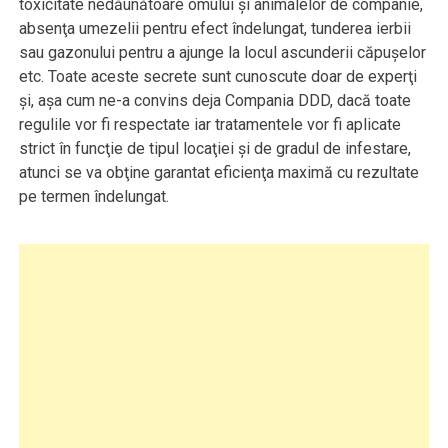
toxicitate nedăunătoare omului şi animalelor de companie,
absenţa umezelii pentru efect îndelungat, tunderea ierbii
sau gazonului pentru a ajunge la locul ascunderii căpuşelor
etc. Toate aceste secrete sunt cunoscute doar de experţi
şi, aşa cum ne-a convins deja Compania DDD, dacă toate
regulile vor fi respectate iar tratamentele vor fi aplicate
strict în funcţie de tipul locaţiei şi de gradul de infestare,
atunci se va obţine garantat eficienţa maximă cu rezultate
pe termen îndelungat.