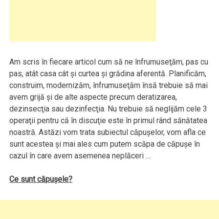
Am scris în fiecare articol cum să ne înfrumuseţăm, pas cu
pas, atât casa cât şi curtea şi grădina aferentă. Planificăm,
construim, modernizăm, înfrumuseţăm însă trebuie să mai
avem grijă şi de alte aspecte precum deratizarea,
dezinsecţia sau dezinfecţia. Nu trebuie să neglijăm cele 3
operaţii pentru că în discuţie este în primul rând sănătatea
noastră. Astăzi vom trata subiectul căpuşelor, vom afla ce
sunt acestea şi mai ales cum putem scăpa de căpuşe în
cazul în care avem asemenea neplăceri …
Ce sunt căpuşele?