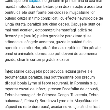
Când spunem
capuse
ne gândim în primul rând la cea mai
rapidă metodă de combatere prin dezinsecţie a acestora
pentru că ele sunt foarte periculoase, muşcăturile lor
putând cauza în timp complicaţii cu efecte neurologice de
lungă durată, paralizii sau chiar deces. Căpuşele sunt cei
mai mari acarieni, ectoparaziţi hematofagi, adică se
fixează pe (sau în) pielea gazdelor parazitate şi se
hrănesc cu sângele acestora, gazdele putând fi din
speciile mamiferelor, păsărilor sau reptilelor. Din păcate,
omul şi animalele domestice pot deveni de asemenea
gazde, chiar în curtea şi grădina casei.
Înţepăturile căpuşelor pot provoca leziuni grave ale
tegumentului, paralizii, sau pot transmite boli precum
tifosul, boala Lyme şi febra recurentă. În România s-au
raportat cazuri de infecţii precum Encefalita de căpuşă,
Febra hemoragică de Crimeea-Congo, Tularemia, Febra
butunoasă, Febra Q, Borelioza Lyme etc. Muşcătura de
căpuşă nu este dureroasă, aşadar nu vei şti când ai fost