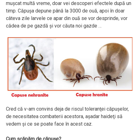
muşcat multă vreme, doar vei descoperi efectele după un
timp. Căpuşa depune până la 3000 de ouă, apoi în doar
câteva zile larvele ce apar din ouă se vor desprinde, vor
cădea de pe gazdă şi vor căuta noi gazde …
Cred că v-am convins deja de riscul toleranţei căpuşelor,
de necesitatea combaterii acestora, aşadar haideţi să
vedem şi ce se poate face în acest caz.
Cum scăpăm de căpuşe?