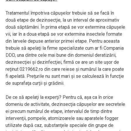
Tratamentul împotriva căpuşelor trebuie să se facă în
două etape de dezinsecţie, la un interval de aproximativ
două săptămâni. În prima etapă se vor extermina căpuşele
vii, iar în a doua etapă se vor extermina insectele formate
din larvele depuse anterior primei etape. Pentru aceasta
trebuie să apelaţi la firme specializate cum ar fi Compania
DDD, una dintre cele mai bune din domeniul deratizării,
dezinsecţiei şi dezinfecţiei, firmă ce are un site uşor de
reţinut 0219662.ro din care reiese şi numărul la care poate
fi apelată. Preţurile nu sunt mari şi se calculează în funcţie
de suprafaţa curţii şi grădinii.
De ce să apelaţi la experţi? Pentru că, aşa ca în orice
domeniu de activitate, dezinsecţia căpuşelor are secretele
ei precum numărul de etape, intervalul de timp dintre
intervenţii, pompele, atomizoarele sau aparatele fogger
utilizate după caz, substanţele speciale din grupe de