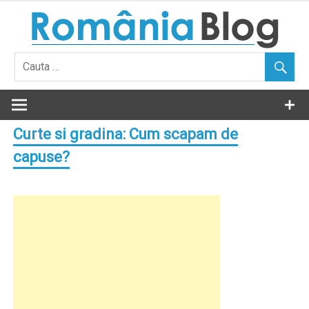
Skip
to
content
Curte si gradina: Cum scapam de
capuse?